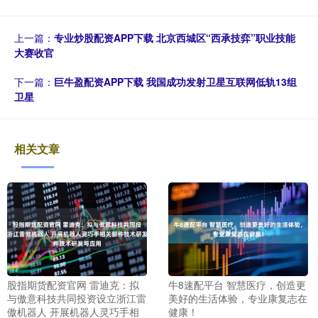
上一篇：
专业炒股配资APP下载 北京西城区“西承技弈”职业技能
大赛收官
下一篇：
巨牛盈配资APP下载 我国成功发射卫星互联网低轨13组
卫星
相关文章
股指期货配资官网 雷迪克：拟
牛8速配平台 智慧医疗，创造更
与傲意科技共同投资设立浙江雷
美好的生活体验，专业康复志在
傲机器人 开展机器人灵巧手相
健康！