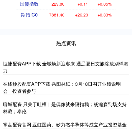
国债指数
229.80
+0.11
+0.05%
期指IC0
7881.40
+26.20
+0.33%
热点资讯
恒捷配资APP下载 全域焕新迎客来 通辽夏日文旅绽放别样魅
力
在线炒股配资APP下载 岳阳林纸：3月18日召开业绩说明
会，投资者参与
聊城配资 只关于吐槽｜是偶像就来隔扣我；杨瀚森到场支持
林葳；泰伦
掌盘配资官网 亚虹医药、矽力杰半导体等成立产业投资基金