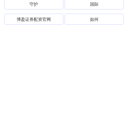
守护
国际
博盈证券配资官网
如何
amp
趣味
为什么
直径
发布
文化
全部话题标签
关注 联华证券