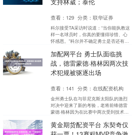
支持林葳；泰伦
查看：
129
分类：
联华证券
科尔接受TA采访时说道：“当你能执教这
样一名球员时，你真的要懂得珍惜、心
怀感恩。”科尔并不确定勇士是否还有再
冲一波的能力。但有一件事，他非常确
加配网平台 勇士队面临挑
定：“我永远不会离....
战，德雷蒙德·格林因两次技
术犯规被驱逐出场
查看：
141
分类：
在线配资机构
金州勇士队在与菲尼克斯太阳队的激烈
对决中迎来了新的考验，老将前锋德雷
蒙德·格林因为在比赛中两次受到技术犯
规处罚，被裁判直接驱逐出场，这一事
黄金期货配资平台 东契奇仅
件无疑给勇士的战术部署....
获一票！13赛程MVP竞争激