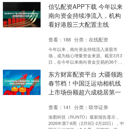
纳斯达克综合....
信弘配资APP下载 今年以来
南向资金持续净流入，机构
看好港股三大配置主线
查看：
188
分类：
在线配资
今年以来，南向资金持续流入港股市
场，成为核心增量资金来源。截至3月3
日，在今年以来南向资金交易的36个交
易日中，实现净流入的交易日有27个，
东方财富配资平台 大疆领跑
占比超七成，累计净流....
春节档！中国泛运动相机线
上市场份额超六成稳居第一
查看：
141
分类：
联华证券
洛图科技（RUNTO）最新报告显示，
2026年第7-8周（2月9日-2月22日），中