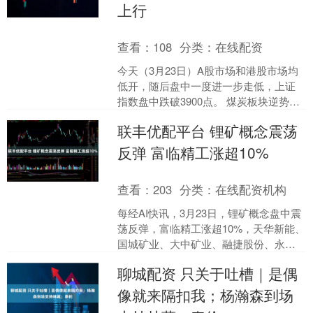
上行
查看：
108
分类：
在线配资
今天（3月23日）A股市场和港股市场均
低开，随后盘中一度进一步走低，上证
指数盘中跌破3900点。 煤炭板块逆势上
行，成为市场主要板块亮点之一。 沪指
联丰优配平台 锂矿概念震荡
盘中跌破39....
反弹 富临精工涨超10%
查看：
203
分类：
在线配资机构
每经AI快讯，3月23日，锂矿概念盘中震
荡反弹，富临精工涨超10%，天华新能、
国城矿业、大中矿业、融捷股份、永兴
材料等跟涨。 每日经济新闻....
聊城配资 只关于吐槽｜是偶
像就来隔扣我；杨瀚森到场