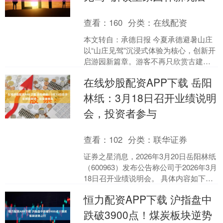
查看：
160
分类：
在线配资
本文转自：承德日报 今夏承德避暑山庄
以“山庄见驾”沉浸式体验为核心，创新开
启游园新篇章。游客不再只欣赏古建山
水，而是进入一场穿越时空的剧情。八
在线炒股配资APP下载 岳阳
旗兵持旌旗列阵，热....
林纸：3月18日召开业绩说明
会，投资者参与
查看：
102
分类：
联华证券
证券之星消息，2026年3月20日岳阳林纸
（600963）发布公告称公司于2026年3月
18日召开业绩说明会。 具体内容如下：
问：公司2026年银行授信为22....
恒力配资APP下载 沪指盘中
跌破3900点！煤炭板块逆势