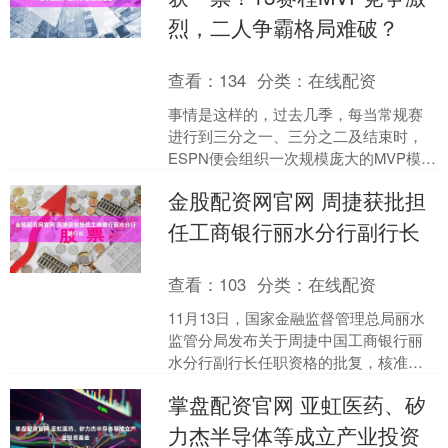
烈，二人争霸格局难破？
查看：
134
分类：
在线配资
事情是这样的，过去几季，每当常规赛
进行到三分之一、三分之二及结束时，
ESPN便会组织一次规模庞大的MVP模拟
投票。这次投票汇聚了100位媒体记者和
金股配资网官网 周捷获批担
篮球专家，权威....
任工商银行丽水分行副行长
查看：
103
分类：
在线配资
11月13日，国家金融监督管理总局丽水
监管分局发布关于周捷中国工商银行丽
水分行副行长任职资格的批复，核准周
捷中国工商银行丽水分行副行长任职资
掌盘配资官网 亚虹医药、矽
格。....
力杰半导体等成立产业投资