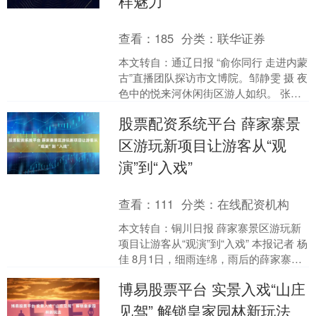
样魅力
查看：
185
分类：
联华证券
本文转自：通辽日报 “俞你同行 走进内蒙
古”直播团队探访市文博院。邹静雯 摄 夜
色中的悦来河休闲街区游人如织。 张启
民 摄 “盛悦怡夏”第二届青岛啤酒节精彩
股票配资系统平台 薛家寨景
启幕....
区游玩新项目让游客从“观
演”到“入戏”
查看：
111
分类：
在线配资机构
本文转自：铜川日报 薛家寨景区游玩新
项目让游客从“观演”到“入戏” 本报记者 杨
佳 8月1日，细雨连绵，雨后的薛家寨升
起云雾，青山如黛，绿意渐浓，山水画
博易股票平台 实景入戏“山庄
卷引来一....
见驾” 解锁皇家园林新玩法