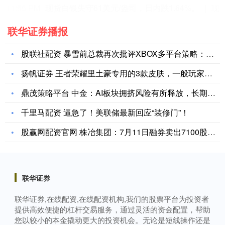
11:52 PM
IMF二把手预计日本央行将继续推
联华证券播报
股联社配资 暴雪前总裁再次批评XBOX多平台策略：别再空谈！
扬帆证券 王者荣耀里土豪专用的3款皮肤，一般玩家用不起，成为
鼎茂策略平台 中金：AI板块拥挤风险有所释放，长期存在发展空
千里马配资 逼急了！美联储最新回应“装修门”！
股赢网配资官网 株冶集团：7月11日融券卖出7100股，融资
联华证券
联华证券,在线配资,在线配资机构,我们的股票平台为投资者
提供高效便捷的杠杆交易服务，通过灵活的资金配置，帮助
您以较小的本金撬动更大的投资机会。无论是短线操作还是