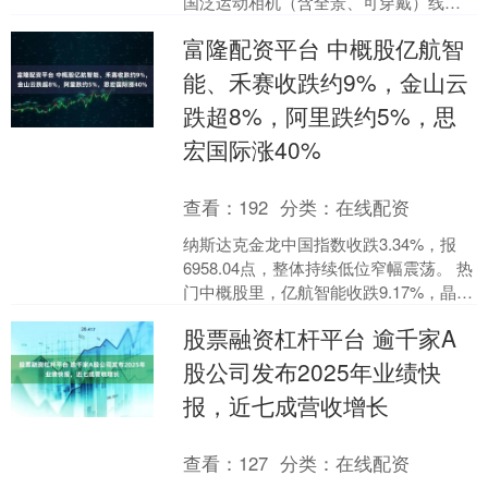
国泛运动相机（含全景、可穿戴）线上
零售市场表现亮眼。期间总销量达9.6万
富隆配资平台 中概股亿航智
台，....
能、禾赛收跌约9%，金山云
跌超8%，阿里跌约5%，思
宏国际涨40%
查看：
192
分类：
在线配资
纳斯达克金龙中国指数收跌3.34%，报
6958.04点，整体持续低位窄幅震荡。 热
门中概股里，亿航智能收跌9.17%，晶科
能源跌8.36%，金山云跌8.15%，....
股票融资杠杆平台 逾千家A
股公司发布2025年业绩快
报，近七成营收增长
查看：
127
分类：
在线配资