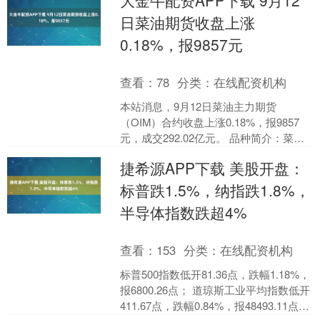
大金牛配资APP下载 9月12
玻璃为标....
日菜油期货收盘上涨
0.18%，报9857元
查看：
78
分类：
在线配资机构
本站消息，9月12日菜油主力期货
（OIM）合约收盘上涨0.18%，报9857
元，成交292.02亿元。 品种简介：菜油
期货是在期货交易所上市交易的以菜籽
捷希源APP下载 美股开盘：
油为标的....
标普跌1.5%，纳指跌1.8%，
半导体指数跌超4%
查看：
153
分类：
在线配资机构
标普500指数低开81.36点，跌幅1.18%，
报6800.26点； 道琼斯工业平均指数低开
411.67点，跌幅0.84%，报48493.11点；