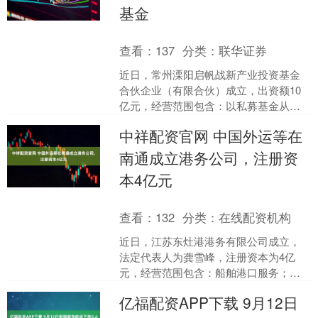
基金
查看：
137
分类：
联华证券
近日，常州溧阳启帆战新产业投资基金
合伙企业（有限合伙）成立，出资额10
亿元，经营范围包含：以私募基金从事
股权投资、投资管理、资产管理等活
中祥配资官网 中国外运等在
动。企查查股权穿透显示，....
南通成立港务公司，注册资
本4亿元
查看：
132
分类：
在线配资机构
近日，江苏东灶港港务有限公司成立，
法定代表人为龚雪峰，注册资本为4亿
元，经营范围包含：船舶港口服务；港
口货物装卸搬运活动；国内船舶代理；
亿福配资APP下载 9月12日
运输设备租赁服务；国际船....