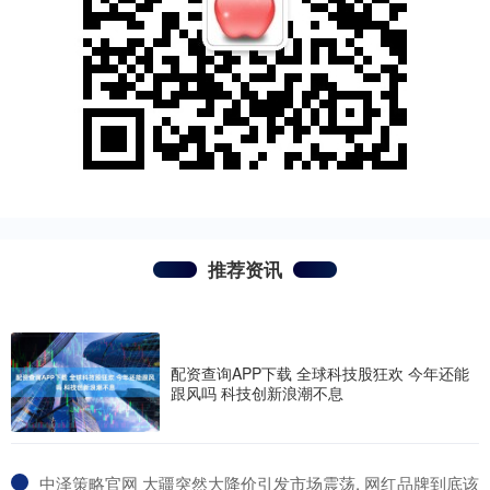
推荐资讯
配资查询APP下载 全球科技股狂欢 今年还能
跟风吗 科技创新浪潮不息
​中泽策略官网 大疆突然大降价引发市场震荡, 网红品牌到底该