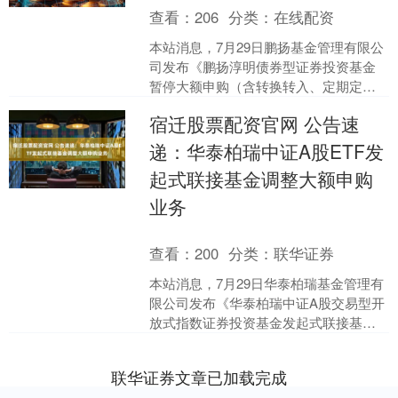
查看：
206
分类：
在线配资
本站消息，7月29日鹏扬基金管理有限公
司发布《鹏扬淳明债券型证券投资基金
暂停大额申购（含转换转入、定期定额
投资）业务的公告》。公告中提示，为
宿迁股票配资官网 公告速
保证本基金的平稳运作....
递：华泰柏瑞中证A股ETF发
起式联接基金调整大额申购
业务
查看：
200
分类：
联华证券
本站消息，7月29日华泰柏瑞基金管理有
限公司发布《华泰柏瑞中证A股交易型开
放式指数证券投资基金发起式联接基金
调整大额申购（含转换转入、定期定额
投资）业务的公告》....
联华证券文章已加载完成