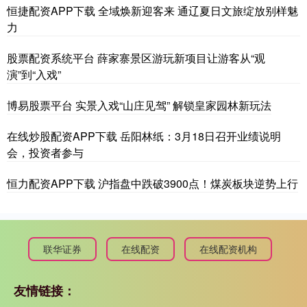
恒捷配资APP下载 全域焕新迎客来 通辽夏日文旅绽放别样魅
力
股票配资系统平台 薛家寨景区游玩新项目让游客从“观
演”到“入戏”
博易股票平台 实景入戏“山庄见驾” 解锁皇家园林新玩法
在线炒股配资APP下载 岳阳林纸：3月18日召开业绩说明
会，投资者参与
恒力配资APP下载 沪指盘中跌破3900点！煤炭板块逆势上行
联华证券
在线配资
在线配资机构
友情链接：