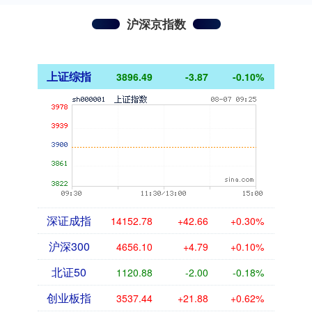
沪深京指数
上证综指
3896.49
-3.87
-0.10%
深证成指
14152.78
+42.66
+0.30%
沪深300
4656.10
+4.79
+0.10%
北证50
1120.88
-2.00
-0.18%
创业板指
3537.44
+21.88
+0.62%