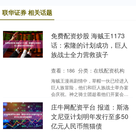
联华证券 相关话题
免费配资炒股 海贼王1173
话：索隆的计划成功，巨人
族战士全力营救孩子
查看：
186
分类：
在线配资机构
海贼王漫画剧情中，草帽一伙已经进入
巨人族冒险，他们和巨人族战士举办宴
会庆祝。神之骑士团趁着他们开宴会，
悄悄来到艾尔巴夫的冥界，夏姆克斯和
庄牛网配资平台 报道：斯洛
军子想要招募洛基王子加入....
文尼亚计划明年发行至多50
亿元人民币熊猫债