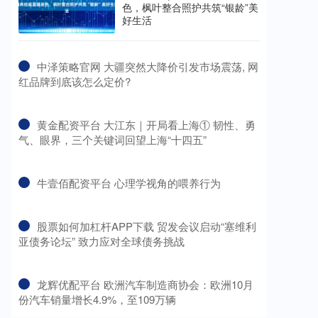
色，枫叶整合照护共筑“银龄”美
好生活
​中泽策略官网 大疆突然大降价引发市场震荡, 网
红品牌到底该怎么定价?
​黄金配资平台 大江东｜开局看上海① 韧性、勇
气、眼界，三个关键词回望上海“十四五”
​牛壹佰配资平台 心理学视角的喂养行为
​股票如何加杠杆APP下载 贸发会议启动“塞维利
亚债务论坛” 致力应对全球债务挑战
​龙辉优配平台 欧洲汽车制造商协会：欧洲10月
份汽车销量增长4.9%，至109万辆