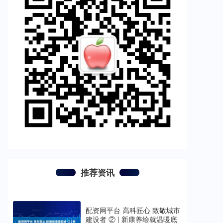
推荐资讯
配资网平台 高科匠心 致敬城市
建设者 ② | 新康养绘就温暖底