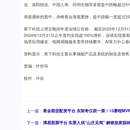
业、洛阳钼业、中国人寿、药明生物等多股盘中跌幅超过5
港股通标的股中，赤峰黄金港股重挫，盘中跌幅一度超过25
果下科技上周五晚间年度业绩公告称， 截至2025年12月
2024年12月31日止年度均实现超100%增长，业绩实
场景应用爆发、电网调频服务需求持续攀升、AI算力中心
资料显示，果下科技主要从事储能产品及系统的制造及销售，
责编：叶舒筠
校对：许欣
上一篇：
黄金期货配资平台 东契奇仅获一票！13赛程M
下一篇：
博易股票平台 实景入戏“山庄见驾” 解锁皇家园