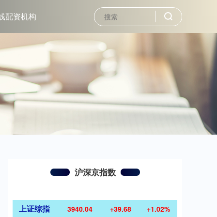
线配资机构
沪深京指数
上证综指
3940.04
+39.68
+1.02%