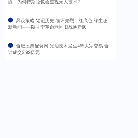
线，为何特斯拉也会重视无人技术?
​鼎茂策略 铭记历史 缅怀先烈丨红底色 绿生态
新动能——陕甘宁革命老区旧貌换新颜
​合肥股票配资网 光启技术发生4笔大宗交易 合
计成交2.92亿元