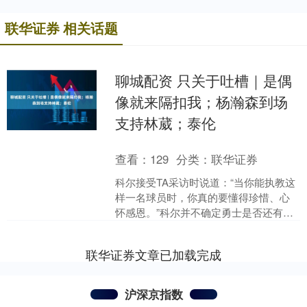
联华证券 相关话题
聊城配资 只关于吐槽｜是偶
像就来隔扣我；杨瀚森到场
支持林葳；泰伦
查看：
129
分类：
联华证券
科尔接受TA采访时说道：“当你能执教这
样一名球员时，你真的要懂得珍惜、心
怀感恩。”科尔并不确定勇士是否还有再
冲一波的能力。但有一件事，他非常确
定：“我永远不会离....
联华证券文章已加载完成
沪深京指数