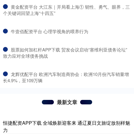
​黄金配资平台 大江东｜开局看上海① 韧性、勇气、眼界，三
个关键词回望上海“十四五”
​牛壹佰配资平台 心理学视角的喂养行为
​股票如何加杠杆APP下载 贸发会议启动“塞维利亚债务论坛”
致力应对全球债务挑战
​龙辉优配平台 欧洲汽车制造商协会：欧洲10月份汽车销量增
长4.9%，至109万辆
最新文章
恒捷配资APP下载 全域焕新迎客来 通辽夏日文旅绽放别样魅
力